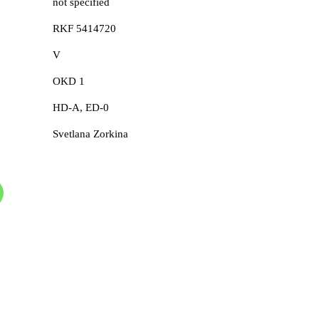
not specified
RKF 5414720
V
OKD 1
HD-A, ED-0
Svetlana Zorkina