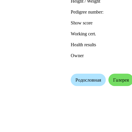
Height / Weight
Pedigree number:
Show score
Working cert.
Health results
Owner
Родословная
Галерея