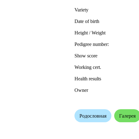
Variety
Date of birth
Height / Weight
Pedigree number:
Show score
Working cert.
Health results
Owner
Родословная
Галерея