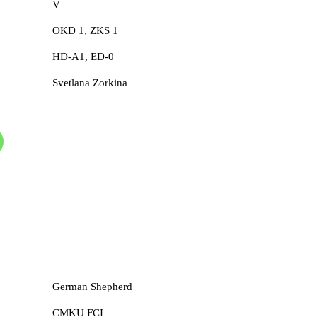
V
OKD 1, ZKS 1
HD-A1, ED-0
Svetlana Zorkina
German Shepherd
CMKU FCI