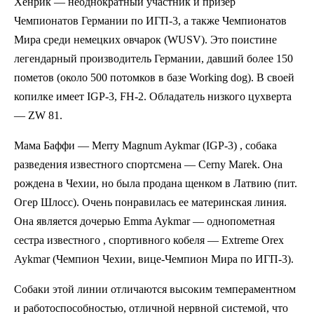
Хенрик — неоднократный участник и призер
Чемпионатов Германии по ИГП-3, а также Чемпионатов
Мира среди немецких овчарок (WUSV). Это поистине
легендарный производитель Германии, давший более 150
пометов (около 500 потомков в базе Working dog). В своей
копилке имеет IGP-3, FH-2. Обладатель низкого цухверта
— ZW 81.
Мама Баффи — Merry Magnum Aykmar (IGP-3) , собака
разведения известного спортсмена — Cerny Marek. Она
рождена в Чехии, но была продана щенком в Латвию (пит.
Огер Шлосс). Очень понравилась ее материнская линия.
Она является дочерью Emma Aykmar — однопометная
сестра известного , спортивного кобеля — Extreme Orex
Aykmar (Чемпион Чехии, вице-Чемпион Мира по ИГП-3).
Собаки этой линии отличаются высоким темпераментном
и работоспособностью, отличной нервной системой, что