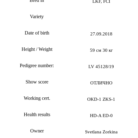
Bred in
LKF, FCI
Variety
Date of birth
27.09.2018
Height / Weight
59 см 30 кг
Pedigree number:
LV 45128/19
Show score
ОТЛИЧНО
Working cert.
OKD-1 ZKS-1
Health results
HD-A ED-0
Owner
Svetlana Zorkina