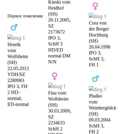
Kinski vom
Heidhof
(SH)
Первое поколение
20.11.2005,
Cora von
SZ
der Berger
2173672
Hochburg
IPO 3,
(SH)
SchH 3
Henrik
26.04.1998
HD/ED
vom
IPO 3,
normal DM
Wolfsheim
SchH 3,
N/N
(SH)
FH 1
22.05.2012
VDH/SZ
2280983
IPO 3, FH
2 HD-
Fina vom
Phalko
normal,
Wolfsheim
vom
ED-normal
(SH)
Weinbergblick
30.03.2009,
(SH)
SZ
09.03.2004
2234633
SchH 3,
SchH 2
FH 2