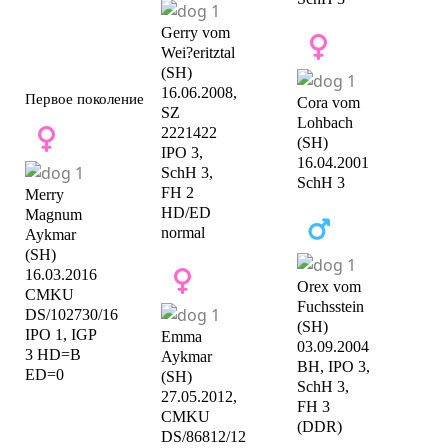
Gerry vom
Wei?eritztal
(SH)
16.06.2008,
Первое поколение
Cora vom
SZ
Lohbach
2221422
(SH)
IPO 3,
16.04.2001
SchH 3,
SchH 3
FH 2
Merry
HD/ED
Magnum
normal
Aykmar
(SH)
16.03.2016
Orex vom
CMKU
Fuchsstein
DS/102730/16
(SH)
IPO 1, IGP
Emma
03.09.2004
3 HD=B
Aykmar
BH, IPO 3,
ED=0
(SH)
SchH 3,
27.05.2012,
FH 3
CMKU
(DDR)
DS/86812/12